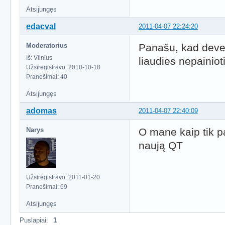
Atsijungęs
edacval
2011-04-07 22:24:20
Moderatorius
Panašu, kad devel
Iš: Vilnius
liaudies nepainiot
Užsiregistravo: 2010-10-10
Pranešimai: 40
Atsijungęs
adomas
2011-04-07 22:40:09
Narys
O mane kaip tik 
naują QT
Užsiregistravo: 2011-01-20
Pranešimai: 69
Atsijungęs
Puslapiai:
1