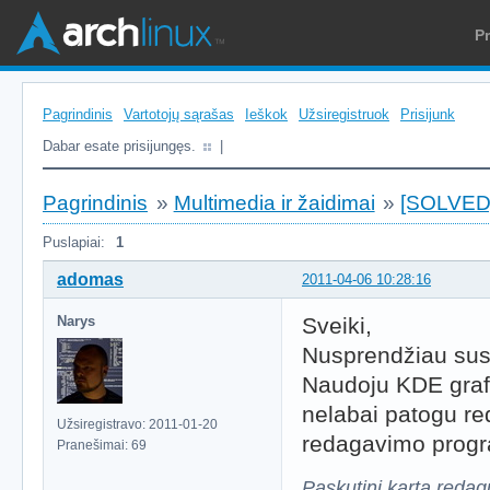
P
Pagrindinis
Vartotojų sąrašas
Ieškok
Užsiregistruok
Prisijunk
Dabar esate prisijungęs.
|
Pagrindinis
»
Multimedia ir žaidimai
»
[SOLVED]
Puslapiai:
1
adomas
2011-04-06 10:28:16
Narys
Sveiki,
Nusprendžiau sus
Naudoju KDE grafi
nelabai patogu re
Užsiregistravo: 2011-01-20
redagavimo progr
Pranešimai: 69
Paskutinį kartą reda