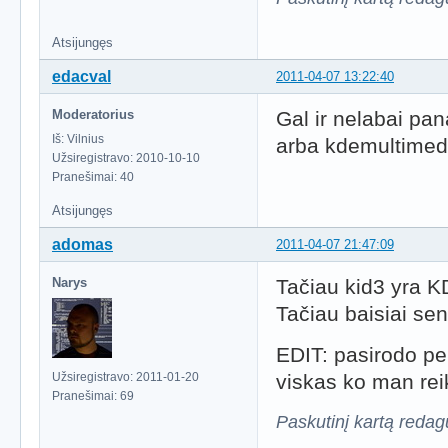
Atsijungęs
edacval
2011-04-07 13:22:40
Moderatorius
Gal ir nelabai pan
Iš: Vilnius
arba kdemultimedi
Užsiregistravo: 2010-10-10
Pranešimai: 40
Atsijungęs
adomas
2011-04-07 21:47:09
Narys
Tačiau kid3 yra K
Tačiau baisiai sen
EDIT: pasirodo p
Užsiregistravo: 2011-01-20
viskas ko man reik
Pranešimai: 69
Paskutinį kartą reda