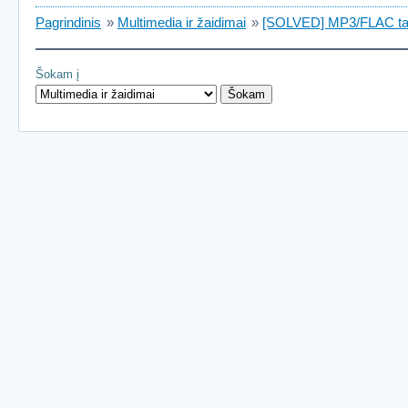
Pagrindinis
»
Multimedia ir žaidimai
»
[SOLVED] MP3/FLAC ta
Šokam į