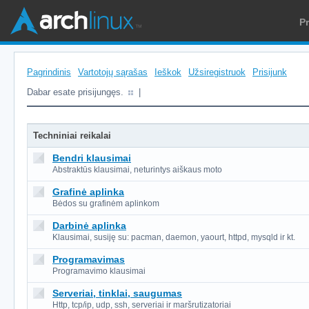
P
Pagrindinis
Vartotojų sąrašas
Ieškok
Užsiregistruok
Prisijunk
Dabar esate prisijungęs.
|
Techniniai reikalai
Bendri klausimai
Abstraktūs klausimai, neturintys aiškaus moto
Grafinė aplinka
Bėdos su grafinėm aplinkom
Darbinė aplinka
Klausimai, susiję su: pacman, daemon, yaourt, httpd, mysqld ir kt.
Programavimas
Programavimo klausimai
Serveriai, tinklai, saugumas
Http, tcp/ip, udp, ssh, serveriai ir maršrutizatoriai