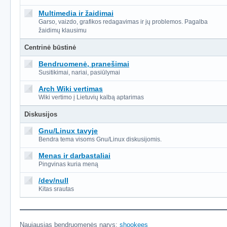
Multimedia ir žaidimai
Garso, vaizdo, grafikos redagavimas ir jų problemos. Pagalba
žaidimų klausimu
Centrinė būstinė
Bendruomenė, pranešimai
Susitikimai, nariai, pasiūlymai
Arch Wiki vertimas
Wiki vertimo į Lietuvių kalbą aptarimas
Diskusijos
Gnu/Linux tavyje
Bendra tema visoms Gnu/Linux diskusijomis.
Menas ir darbastaliai
Pingvinas kuria meną
/dev/null
Kitas srautas
Naujausias bendruomenės narys:
shookees