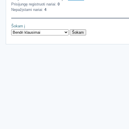
Prisijungę registruoti nariai:
0
Nepažįstami nariai:
4
Šokam į