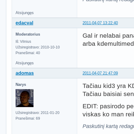
Atsijungęs
edacval
2011-04-07 13:22:40
Moderatorius
Gal ir nelabai pan
Iš: Vilnius
arba kdemultimedi
Užsiregistravo: 2010-10-10
Pranešimai: 40
Atsijungęs
adomas
2011-04-07 21:47:09
Narys
Tačiau kid3 yra K
Tačiau baisiai sen
EDIT: pasirodo p
Užsiregistravo: 2011-01-20
viskas ko man reik
Pranešimai: 69
Paskutinį kartą reda