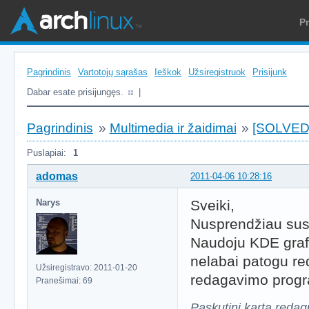
P
Pagrindinis
Vartotojų sąrašas
Ieškok
Užsiregistruok
Prisijunk
Dabar esate prisijungęs.
|
Pagrindinis
»
Multimedia ir žaidimai
»
[SOLVED]
Puslapiai:
1
adomas
2011-04-06 10:28:16
Narys
Sveiki,
Nusprendžiau sus
Naudoju KDE grafi
nelabai patogu re
Užsiregistravo: 2011-01-20
redagavimo progr
Pranešimai: 69
Paskutinį kartą reda