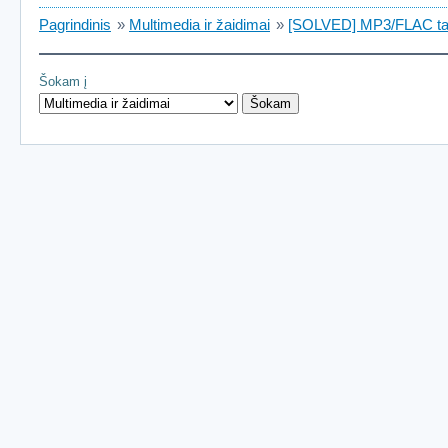
Pagrindinis
»
Multimedia ir žaidimai
»
[SOLVED] MP3/FLAC ta
Šokam į