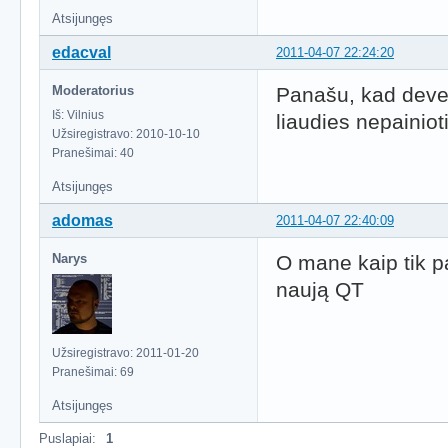
Atsijungęs
edacval
2011-04-07 22:24:20
Moderatorius
Panašu, kad devel
Iš: Vilnius
liaudies nepainiot
Užsiregistravo: 2010-10-10
Pranešimai: 40
Atsijungęs
adomas
2011-04-07 22:40:09
Narys
O mane kaip tik 
naują QT
Užsiregistravo: 2011-01-20
Pranešimai: 69
Atsijungęs
Puslapiai:
1