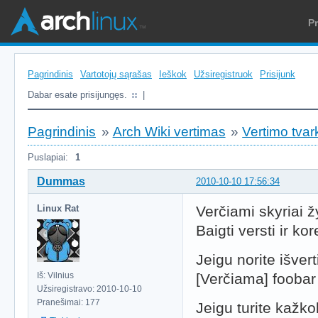
P
Pagrindinis
Vartotojų sąrašas
Ieškok
Užsiregistruok
Prisijunk
Dabar esate prisijungęs.
|
Pagrindinis
»
Arch Wiki vertimas
»
Vertimo tvar
Puslapiai:
1
Dummas
2010-10-10 17:56:34
Linux Rat
Verčiami skyriai 
Baigti versti ir k
Jeigu norite išvert
Iš: Vilnius
[Verčiama] foobar
Užsiregistravo: 2010-10-10
Pranešimai: 177
Jeigu turite kažk